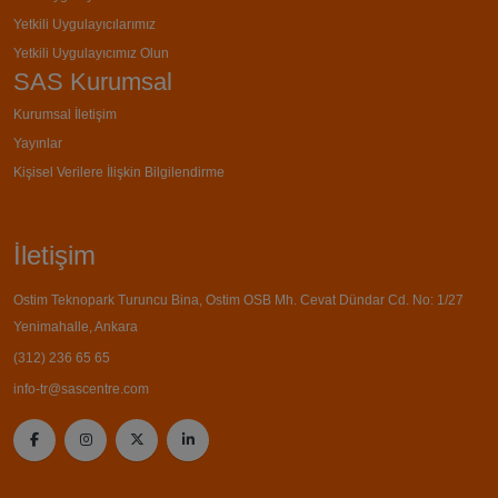
Yetkili Uygulayıcılarımız
Yetkili Uygulayıcımız Olun
SAS Kurumsal
Kurumsal İletişim
Yayınlar
Kişisel Verilere İlişkin Bilgilendirme
İletişim
Ostim Teknopark Turuncu Bina, Ostim OSB Mh. Cevat Dündar Cd. No: 1/27
Yenimahalle, Ankara
(312) 236 65 65
info-tr@sascentre.com