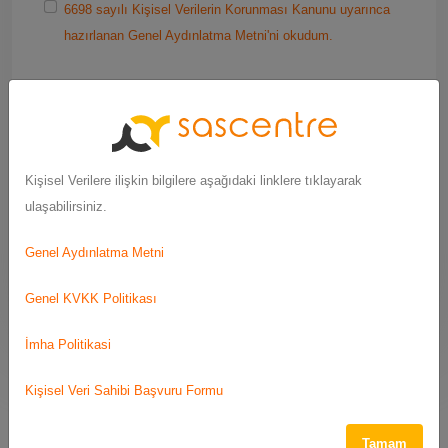
6698 sayılı Kişisel Verilerin Korunması Kanunu uyarınca
hazırlanan Genel Aydınlatma Metni'ni okudum.
Doğrulama Kodu
Kişisel Verilere ilişkin bilgilere aşağıdaki linklere tıklayarak
ulaşabilirsiniz.
Genel Aydınlatma Metni
Gönder
Genel KVKK Politikası
İmha Politikasi
Kişisel Veri Sahibi Başvuru Formu
Yasal Uyarı:
SAS tıbbi tavsiye vermez. Tüm içerik yalnızca genel bilgilendirme
Tamam