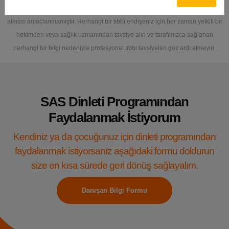
ve kullanım amaçlıdır; profesyonel tıbbi tavsiye, teşhis veya tedavinin yerini
alması amaçlanmamıştır. Herhangi bir tıbbi endişeniz için her zaman yetkili bir
hekimden veya sağlık uzmanından tavsiye alın ve tarafımızca sağlanan
herhangi bir bilgi nedeniyle profesyonel tıbbi tavsiyeleri göz ardı etmeyin.
SAS Dinleti Programından
Faydalanmak İstiyorum
Kendiniz ya da çocuğunuz için dinleti programından
faydalanmak istiyorsanız aşağıdaki formu doldurun
size en kısa sürede geri dönüş sağlayalım.
Danışan Bilgi Formu