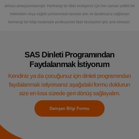
alması amaçlanmamıştır. Herhangi bir tıbbi endişeniz için her zaman yetkili bir
hekimden veya sağlık uzmanından tavsiye alın ve tarafımızca sağlanan
herhangi bir bilgi nedeniyle profesyonel tıbbi tavsiyeleri göz ardı etmeyin.
SAS Dinleti Programından
Faydalanmak İstiyorum
Kendiniz ya da çocuğunuz için dinleti programından
faydalanmak istiyorsanız aşağıdaki formu doldurun
size en kısa sürede geri dönüş sağlayalım.
Danışan Bilgi Formu