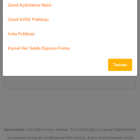
Genel Aydınlatma Metni
0542 727 08 68
Cumhuriyet Cad. Sevgi Yolu Servi Mah. Yadigar
Genel KVKK Politikası
Apt. Kat:5 Daire:9 Merkez/Kütahya
İmha Politikasi
Uzmanlık Alanları:
Özel Eğitim, Psikoterapi
Çalışma Alanları:
Dikkat / Hiperaktivite, Okuma &
Kişisel Veri Sahibi Başvuru Formu
Yazma Sorunları / Disleksi , Dil ve Konuşma, Davranış
Tutumu, Sosyal Beceriler, Duygu Durum Bozuklukları,
Yeme / Uyku , Otizm / Gelişimsel Gecikme
Tamam
Yaş Grupları:
0-5, 6-11
Görüşme Şekli:
Yüz yüze, Online
Yasal Uyarı:
SAS tıbbi tavsiye vermez. Tüm içerik yalnızca genel bilgilendirme
ve kullanım amaçlıdır; profesyonel tıbbi tavsiye, teşhis veya tedavinin yerini