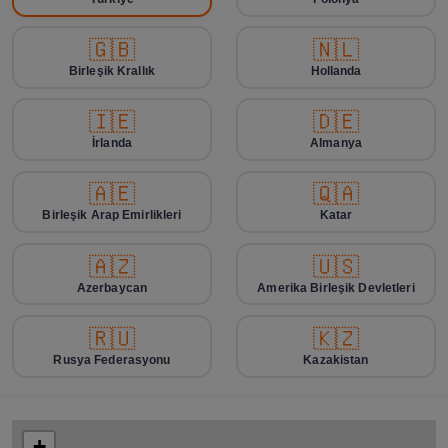
🇬🇧
🇳🇱
Birleşik Krallık
Hollanda
🇮🇪
🇩🇪
İrlanda
Almanya
🇦🇪
🇶🇦
Birleşik Arap Emirlikleri
Katar
🇦🇿
🇺🇸
Azerbaycan
Amerika Birleşik Devletleri
🇷🇺
🇰🇿
Rusya Federasyonu
Kazakistan
+