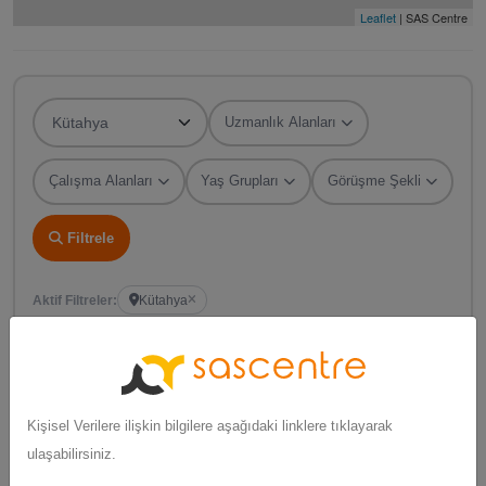
Leaflet
| SAS Centre
Uzmanlık Alanları
Çalışma Alanları
Yaş Grupları
Görüşme Şekli
Filtrele
Aktif Filtreler:
Kütahya
Psikobox
Kişisel Verilere ilişkin bilgilere aşağıdaki linklere tıklayarak
Psikolog Ali ÖZKAN & Özel Eğitim Alanı Enes
ulaşabilirsiniz.
AYDOĞAN