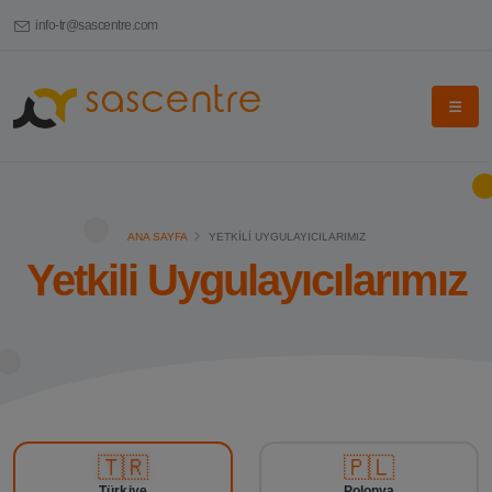
info-tr@sascentre.com
ANA SAYFA
YETKILI UYGULAYICILARIMIZ
Yetkili Uygulayıcılarımız
🇹🇷
🇵🇱
Türkiye
Polonya