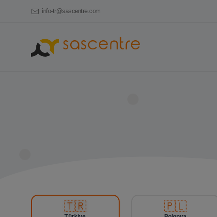
info-tr@sascentre.com
🇹🇷
🇵🇱
Türkiye
Polonya