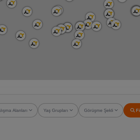
lışma Alanları
Yaş Grupları
Görüşme Şekli
Fi