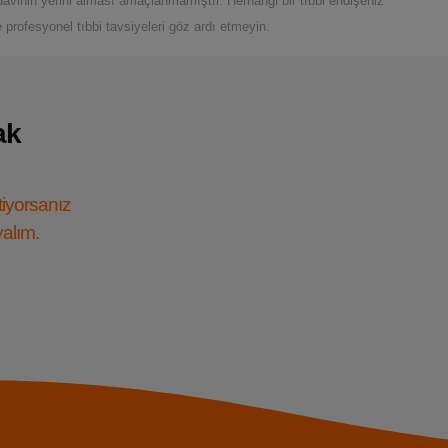
davinin yerini alması amaçlanmamıştır. Herhangi bir tıbbi endişeniz
profesyonel tıbbi tavsiyeleri göz ardı etmeyin.
ak
tiyorsanız
yalım.