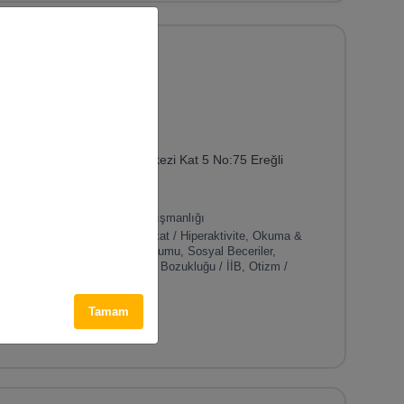
Merkezi
da Kılıç Ermiş
 Sok. No:2/1 Aycity İş Merkezi Kat 5 No:75 Ereğli
Desteği, Özel Eğitim, Aile Danışmanlığı
/ İş & Okul Performansı, Dikkat / Hiperaktivite, Okuma &
, Dil ve Konuşma, Davranış Tutumu, Sosyal Beceriler,
eme / Uyku , Duyusal İşleme Bozukluğu / İİB, Otizm /
-17
Tamam
Yurt Dışı Online