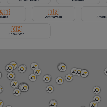
🇶🇦
🇦🇿
Katar
Azerbaycan
Amerika
🇰🇿
Kazakistan