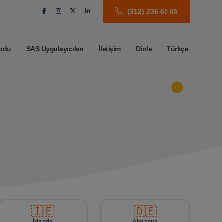
(312) 236 65 65
odu
SAS Uygulayıcıları
İletişim
Dinle
Türkçe
🇮🇪
🇩🇪
İrlanda
Almanya