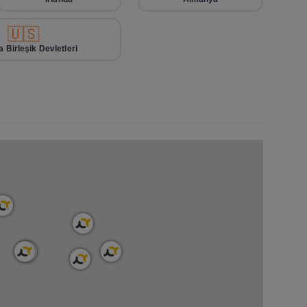
🇺🇸
 Birleşik Devletleri