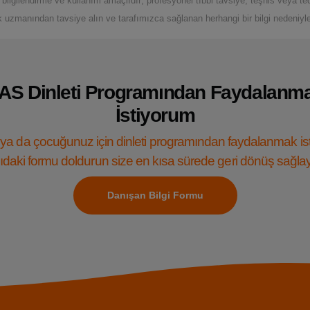
ilgilendirme ve kullanım amaçlıdır; profesyonel tıbbi tavsiye, teşhis veya te
k uzmanından tavsiye alın ve tarafımızca sağlanan herhangi bir bilgi nedeniyle 
AS Dinleti Programından Faydalanm
İstiyorum
ya da çocuğunuz için dinleti programından faydalanmak is
daki formu doldurun size en kısa sürede geri dönüş sağla
Danışan Bilgi Formu