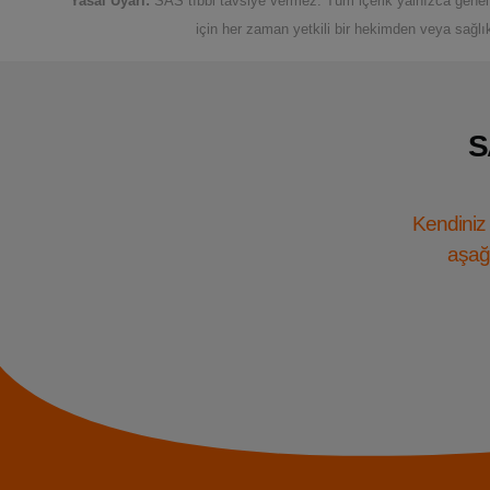
Yasal Uyarı:
SAS tıbbi tavsiye vermez. Tüm içerik yalnızca genel b
için her zaman yetkili bir hekimden veya sağlı
S
Kendiniz 
aşağı