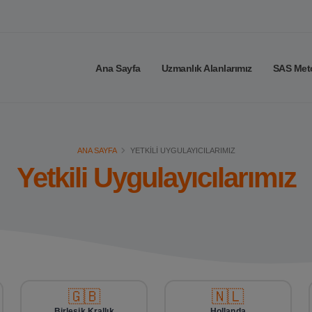
Ana Sayfa
Uzmanlık Alanlarımız
SAS Met
ANA SAYFA
YETKILI UYGULAYICILARIMIZ
Yetkili Uygulayıcılarımız
🇬🇧
🇳🇱
Birleşik Krallık
Hollanda