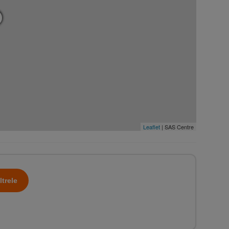
Leaflet
| SAS Centre
ltrele