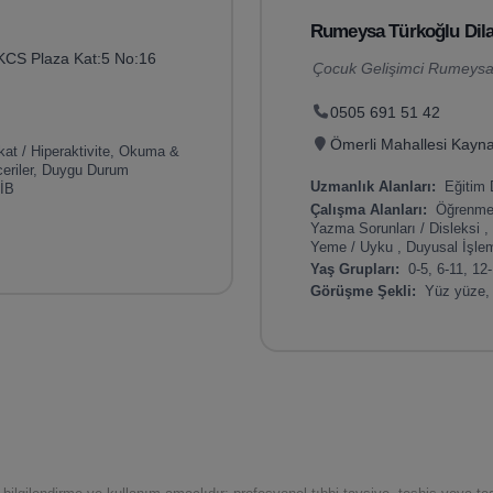
Rumeysa Türkoğlu Dila
KCS Plaza Kat:5 No:16
Çocuk Gelişimci Rumeysa 
0505 691 51 42
Ömerli Mahallesi Kayna
at / Hiperaktivite, Okuma &
ceriler, Duygu Durum
Uzmanlık Alanları:
Eğitim 
İİB
Çalışma Alanları:
Öğrenme 
Yazma Sorunları / Disleksi 
Yeme / Uyku , Duyusal İşle
Yaş Grupları:
0-5, 6-11, 12
Görüşme Şekli:
Yüz yüze, 