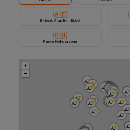
🇦🇪
Birleşik Arap Emirlikleri
🇷🇺
Rusya Federasyonu
+
−