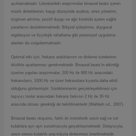
açıklamaktadır. Literatürdeki araştırmalar binaural beats içeren
müzik dinletilerinin; kaygı düzeyinde azalma, stres yönetimi,
özgüven artırma, pozitif duygu ve ağrı kontrolü içeren sağlık
yararlarını desteklemektedir. Bilişsel iyileştirme, duygusal
regülasyon ve fizyolojik rahatlama gibi potansiyel uygulama
alanları da vurgulanmaktadır.
Optimal etki için, frekans aralıklarının ve dinleme sürelerinin
titizlikle ayarlanması gerekmektedir. Binaural beats’in etkinliği
üzerine yapılan araştırmalar, 200 Hz ile 900 Hz arasındaki
frekansların, 1000 Hz ve üzeri frekanslara kıyasla daha etkili
olduğunu göstermiştir. Sürüklenmenin gerçekleşebilmesi için
taşıyıcı tonlar arasındaki frekans farkının 2 Hz ile 35 Hz
arasında olması gerektiği de belirtilmektedir (Wahbeh vd., 2007).
Binaural beats oluşumu, farklı iki monofonik sesin sağ ve sol
kulaklara ayrı ayrı sunulmasıyla gerçekleşmektedir. Dolayısıyla,
sesin stereo kulaklık aracılığıyla dinlenmesi önerilmektedir.