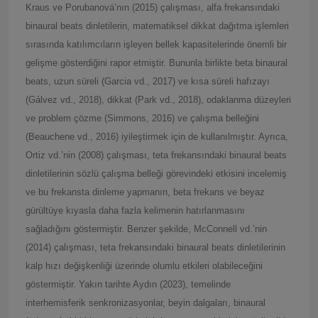
Kraus ve Porubanová’nın (2015) çalışması, alfa frekansındaki
binaural beats dinletilerin, matematiksel dikkat dağıtma işlemleri
sırasında katılımcıların işleyen bellek kapasitelerinde önemli bir
gelişme gösterdiğini rapor etmiştir. Bununla birlikte beta binaural
beats, uzun süreli (Garcia vd., 2017) ve kısa süreli hafızayı
(Gálvez vd., 2018), dikkat (Park vd., 2018), odaklanma düzeyleri
ve problem çözme (Simmons, 2016) ve çalışma belleğini
(Beauchene vd., 2016) iyileştirmek için de kullanılmıştır. Ayrıca,
Ortiz vd.’nin (2008) çalışması, teta frekansındaki binaural beats
dinletilerinin sözlü çalışma belleği görevindeki etkisini incelemiş
ve bu frekansta dinleme yapmanın, beta frekans ve beyaz
gürültüye kıyasla daha fazla kelimenin hatırlanmasını
sağladığını göstermiştir. Benzer şekilde, McConnell vd.’nin
(2014) çalışması, teta frekansındaki binaural beats dinletilerinin
kalp hızı değişkenliği üzerinde olumlu etkileri olabileceğini
göstermiştir. Yakın tarihte Aydın (2023), temelinde
interhemisferik senkronizasyonlar, beyin dalgaları, binaural