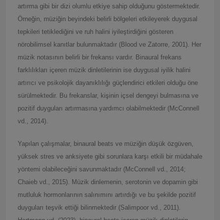
artırma gibi bir dizi olumlu etkiye sahip olduğunu göstermektedir.
Örneğin, müziğin beyindeki belirli bölgeleri etkileyerek duygusal
tepkileri tetiklediğini ve ruh halini iyileştirdiğini gösteren
nörobilimsel kanıtlar bulunmaktadır (Blood ve Zatorre, 2001). Her
müzik notasının belirli bir frekansı vardır. Binaural frekans
farklılıkları içeren müzik dinletilerinin ise duygusal iyilik halini
artırıcı ve psikolojik dayanıklılığı güçlendirici etkileri olduğu öne
sürülmektedir. Bu frekanslar, kişinin içsel dengeyi bulmasına ve
pozitif duyguları artırmasına yardımcı olabilmektedir (McConnell
vd., 2014).
Yapılan çalışmalar, binaural beats ve müziğin düşük özgüven,
yüksek stres ve anksiyete gibi sorunlara karşı etkili bir müdahale
yöntemi olabileceğini savunmaktadır (McConnell vd., 2014;
Chaieb vd., 2015). Müzik dinlemenin, serotonin ve dopamin gibi
mutluluk hormonlarının salınımını artırdığı ve bu şekilde pozitif
duyguları teşvik ettiği bilinmektedir (Salimpoor vd., 2011).