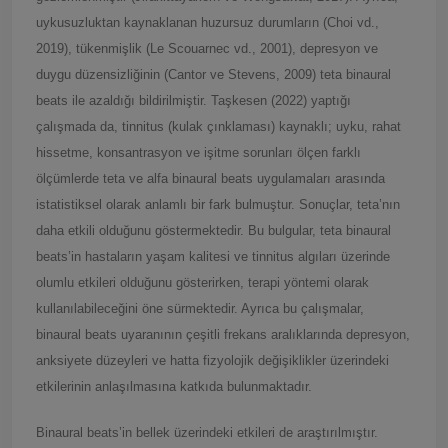
uykusuzluktan kaynaklanan huzursuz durumların (Choi vd.,
2019), tükenmişlik (Le Scouarnec vd., 2001), depresyon ve
duygu düzensizliğinin (Cantor ve Stevens, 2009) teta binaural
beats ile azaldığı bildirilmiştir. Taşkesen (2022) yaptığı
çalışmada da, tinnitus (kulak çınklaması) kaynaklı; uyku, rahat
hissetme, konsantrasyon ve işitme sorunları ölçen farklı
ölçümlerde teta ve alfa binaural beats uygulamaları arasında
istatistiksel olarak anlamlı bir fark bulmuştur. Sonuçlar, teta’nın
daha etkili olduğunu göstermektedir. Bu bulgular, teta binaural
beats’in hastaların yaşam kalitesi ve tinnitus algıları üzerinde
olumlu etkileri olduğunu gösterirken, terapi yöntemi olarak
kullanılabileceğini öne sürmektedir. Ayrıca bu çalışmalar,
binaural beats uyaranının çeşitli frekans aralıklarında depresyon,
anksiyete düzeyleri ve hatta fizyolojik değişiklikler üzerindeki
etkilerinin anlaşılmasına katkıda bulunmaktadır.
Binaural beats’in bellek üzerindeki etkileri de araştırılmıştır.