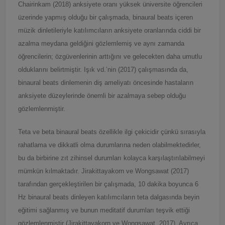
Chairinkam (2018) anksiyete oranı yüksek üniversite öğrencileri
üzerinde yapmış olduğu bir çalışmada, binaural beats içeren
müzik dinletileriyle katılımcıların anksiyete oranlarında ciddi bir
azalma meydana geldiğini gözlemlemiş ve aynı zamanda
öğrencilerin; özgüvenlerinin arttığını ve gelecekten daha umutlu
olduklarını belirtmiştir. Işık vd.’nin (2017) çalışmasında da,
binaural beats dinlemenin diş ameliyatı öncesinde hastaların
anksiyete düzeylerinde önemli bir azalmaya sebep olduğu
gözlemlenmiştir.
Teta ve beta binaural beats özellikle ilgi çekicidir çünkü sırasıyla
rahatlama ve dikkatli olma durumlarına neden olabilmektedirler,
bu da birbirine zıt zihinsel durumları kolayca karşılaştırılabilmeyi
mümkün kılmaktadır. Jirakittayakorn ve Wongsawat (2017)
tarafından gerçekleştirilen bir çalışmada, 10 dakika boyunca 6
Hz binaural beats dinleyen katılımcıların teta dalgasında beyin
eğitimi sağlanmış ve bunun meditatif durumları teşvik ettiği
gözlemlenmiştir (Jirakittayakorn ve Wongsawat, 2017). Ayrıca,