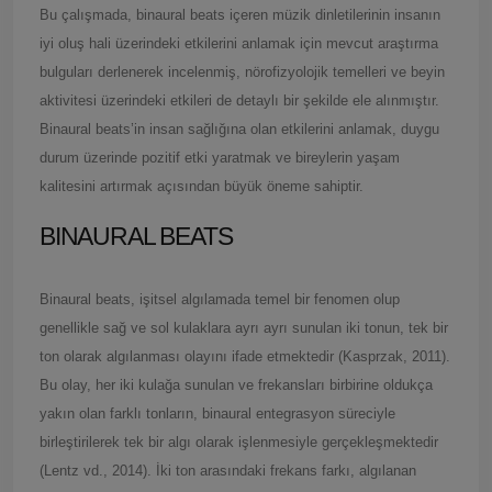
Bu çalışmada, binaural beats içeren müzik dinletilerinin insanın
iyi oluş hali üzerindeki etkilerini anlamak için mevcut araştırma
bulguları derlenerek incelenmiş, nörofizyolojik temelleri ve beyin
aktivitesi üzerindeki etkileri de detaylı bir şekilde ele alınmıştır.
Binaural beats’in insan sağlığına olan etkilerini anlamak, duygu
durum üzerinde pozitif etki yaratmak ve bireylerin yaşam
kalitesini artırmak açısından büyük öneme sahiptir.
BINAURAL BEATS
Binaural beats, işitsel algılamada temel bir fenomen olup
genellikle sağ ve sol kulaklara ayrı ayrı sunulan iki tonun, tek bir
ton olarak algılanması olayını ifade etmektedir (Kasprzak, 2011).
Bu olay, her iki kulağa sunulan ve frekansları birbirine oldukça
yakın olan farklı tonların, binaural entegrasyon süreciyle
birleştirilerek tek bir algı olarak işlenmesiyle gerçekleşmektedir
(Lentz vd., 2014). İki ton arasındaki frekans farkı, algılanan