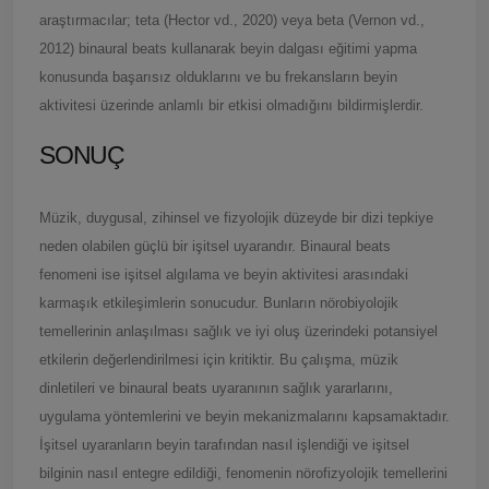
araştırmacılar; teta (Hector vd., 2020) veya beta (Vernon vd.,
2012) binaural beats kullanarak beyin dalgası eğitimi yapma
konusunda başarısız olduklarını ve bu frekansların beyin
aktivitesi üzerinde anlamlı bir etkisi olmadığını bildirmişlerdir.
SONUÇ
Müzik, duygusal, zihinsel ve fizyolojik düzeyde bir dizi tepkiye
neden olabilen güçlü bir işitsel uyarandır. Binaural beats
fenomeni ise işitsel algılama ve beyin aktivitesi arasındaki
karmaşık etkileşimlerin sonucudur. Bunların nörobiyolojik
temellerinin anlaşılması sağlık ve iyi oluş üzerindeki potansiyel
etkilerin değerlendirilmesi için kritiktir. Bu çalışma, müzik
dinletileri ve binaural beats uyaranının sağlık yararlarını,
uygulama yöntemlerini ve beyin mekanizmalarını kapsamaktadır.
İşitsel uyaranların beyin tarafından nasıl işlendiği ve işitsel
bilginin nasıl entegre edildiği, fenomenin nörofizyolojik temellerini