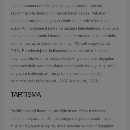
algısal fenomeni müzik içindeki uygun taşıyıcı tonların
sağlanmasıyla dinleyicinin baskın beyin dalgası frekansının
algılanan ritme adaptasyonunu ifade etmektedir (Garcia vd.,
2019). Ayrıca binaural beats ve müziğin birleştirilmesi, anksiyete
düzeylerini azaltmada binaural beats içermeyen müzikten daha
etkili bir yaklaşım olarak belirlenmiştir (Wiwatwongwana vd.,
2016). Bu teknolojinin, kullanıcılarına olumlu bir ruh haline
ulaşmalarında ve stres veya anksiyete gibi olumsuz duyguları
yönetmelerinde yardımcı olarak onların psikolojik iyi oluş halini
ve yaşam kalitesini artırma potansiyeline sahip olduğu
belirtilmektedir (Wahbeh vd., 2007; Kelton vd., 2021).
TARTIŞMA
Pozitif psikoloji literatürü, müziğin insan refahı üzerindeki
etkilerini araştıran bir dizi çalışmaya sahiptir ve araştırmalar,
müziğin duygusal iyileşme, stres azaltma ve pozitif duyguları