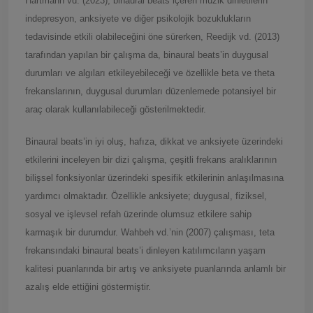
Hartmann vd. (2023), binaural beats içeren müzik dinletilerin
indepresyon, anksiyete ve diğer psikolojik bozuklukların
tedavisinde etkili olabileceğini öne sürerken, Reedijk vd. (2013)
tarafından yapılan bir çalışma da, binaural beats’in duygusal
durumları ve algıları etkileyebileceği ve özellikle beta ve theta
frekanslarının, duygusal durumları düzenlemede potansiyel bir
araç olarak kullanılabileceği gösterilmektedir.
Binaural beats’in iyi oluş, hafıza, dikkat ve anksiyete üzerindeki
etkilerini inceleyen bir dizi çalışma, çeşitli frekans aralıklarının
bilişsel fonksiyonlar üzerindeki spesifik etkilerinin anlaşılmasına
yardımcı olmaktadır. Özellikle anksiyete; duygusal, fiziksel,
sosyal ve işlevsel refah üzerinde olumsuz etkilere sahip
karmaşık bir durumdur. Wahbeh vd.’nin (2007) çalışması, teta
frekansındaki binaural beats’i dinleyen katılımcıların yaşam
kalitesi puanlarında bir artış ve anksiyete puanlarında anlamlı bir
azalış elde ettiğini göstermiştir.