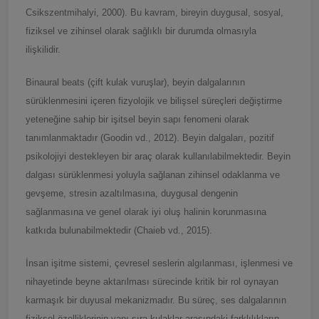
Csikszentmihalyi, 2000). Bu kavram, bireyin duygusal, sosyal,
fiziksel ve zihinsel olarak sağlıklı bir durumda olmasıyla
ilişkilidir.
Binaural beats (çift kulak vuruşlar), beyin dalgalarının
sürüklenmesini içeren fizyolojik ve bilişsel süreçleri değiştirme
yeteneğine sahip bir işitsel beyin sapı fenomeni olarak
tanımlanmaktadır (Goodin vd., 2012). Beyin dalgaları, pozitif
psikolojiyi destekleyen bir araç olarak kullanılabilmektedir. Beyin
dalgası sürüklenmesi yoluyla sağlanan zihinsel odaklanma ve
gevşeme, stresin azaltılmasına, duygusal dengenin
sağlanmasına ve genel olarak iyi oluş halinin korunmasına
katkıda bulunabilmektedir (Chaieb vd., 2015).
İnsan işitme sistemi, çevresel seslerin algılanması, işlenmesi ve
nihayetinde beyne aktarılması sürecinde kritik bir rol oynayan
karmaşık bir duyusal mekanizmadır. Bu süreç, ses dalgalarının
fiziksel özelliklerinin yanı sıra kulaklar arasındaki farklılıkların