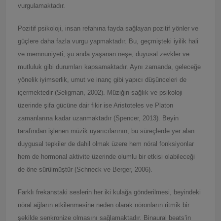
vurgulamaktadır.
Pozitif psikoloji, insan refahına fayda sağlayan pozitif yönler ve
güçlere daha fazla vurgu yapmaktadır. Bu, geçmişteki iyilik hali
ve memnuniyeti, şu anda yaşanan neşe, duyusal zevkler ve
mutluluk gibi durumları kapsamaktadır. Aynı zamanda, geleceğe
yönelik iyimserlik, umut ve inanç gibi yapıcı düşünceleri de
içermektedir (Seligman, 2002). Müziğin sağlık ve psikoloji
üzerinde şifa gücüne dair fikir ise Aristoteles ve Platon
zamanlarına kadar uzanmaktadır (Spencer, 2013). Beyin
tarafından işlenen müzik uyarıcılarının, bu süreçlerde yer alan
duygusal tepkiler de dahil olmak üzere hem nöral fonksiyonlar
hem de hormonal aktivite üzerinde olumlu bir etkisi olabileceği
de öne sürülmüştür (Schneck ve Berger, 2006).
Farklı frekanstaki seslerin her iki kulağa gönderilmesi, beyindeki
nöral ağların etkilenmesine neden olarak nöronların ritmik bir
şekilde senkronize olmasını sağlamaktadır. Binaural beats’in