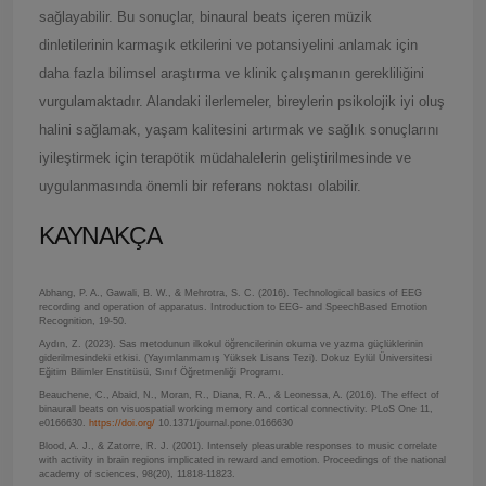
sağlayabilir. Bu sonuçlar, binaural beats içeren müzik
dinletilerinin karmaşık etkilerini ve potansiyelini anlamak için
daha fazla bilimsel araştırma ve klinik çalışmanın gerekliliğini
vurgulamaktadır. Alandaki ilerlemeler, bireylerin psikolojik iyi oluş
halini sağlamak, yaşam kalitesini artırmak ve sağlık sonuçlarını
iyileştirmek için terapötik müdahalelerin geliştirilmesinde ve
uygulanmasında önemli bir referans noktası olabilir.
KAYNAKÇA
Abhang, P. A., Gawali, B. W., & Mehrotra, S. C. (2016). Technological basics of EEG
recording and operation of apparatus. Introduction to EEG- and SpeechBased Emotion
Recognition, 19-50.
Aydın, Z. (2023). Sas metodunun ilkokul öğrencilerinin okuma ve yazma güçlüklerinin
giderilmesindeki etkisi. (Yayımlanmamış Yüksek Lisans Tezi). Dokuz Eylül Üniversitesi
Eğitim Bilimler Enstitüsü, Sınıf Öğretmenliği Programı.
Beauchene, C., Abaid, N., Moran, R., Diana, R. A., & Leonessa, A. (2016). The effect of
binaurall beats on visuospatial working memory and cortical connectivity. PLoS One 11,
e0166630.
https://doi.org/
10.1371/journal.pone.0166630
Blood, A. J., & Zatorre, R. J. (2001). Intensely pleasurable responses to music correlate
with activity in brain regions implicated in reward and emotion. Proceedings of the national
academy of sciences, 98(20), 11818-11823.