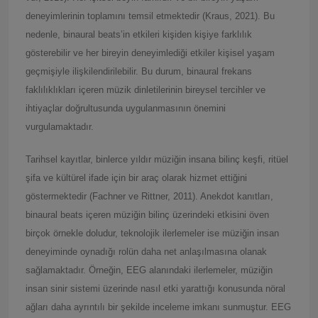
deneyimlerinin toplamını temsil etmektedir (Kraus, 2021). Bu
nedenle, binaural beats’in etkileri kişiden kişiye farklılık
gösterebilir ve her bireyin deneyimlediği etkiler kişisel yaşam
geçmişiyle ilişkilendirilebilir. Bu durum, binaural frekans
faklılıklıkları içeren müzik dinletilerinin bireysel tercihler ve
ihtiyaçlar doğrultusunda uygulanmasının önemini
vurgulamaktadır.
Tarihsel kayıtlar, binlerce yıldır müziğin insana bilinç keşfi, ritüel
şifa ve kültürel ifade için bir araç olarak hizmet ettiğini
göstermektedir (Fachner ve Rittner, 2011). Anekdot kanıtları,
binaural beats içeren müziğin bilinç üzerindeki etkisini öven
birçok örnekle doludur, teknolojik ilerlemeler ise müziğin insan
deneyiminde oynadığı rolün daha net anlaşılmasına olanak
sağlamaktadır. Örneğin, EEG alanındaki ilerlemeler, müziğin
insan sinir sistemi üzerinde nasıl etki yarattığı konusunda nöral
ağları daha ayrıntılı bir şekilde inceleme imkanı sunmuştur. EEG