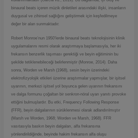
binaural beats içeren müzik dinletileri arasındaki ilişki, insanların
duygusal ve zihinsel sağlığını geliştirmek için keşfedilmeye
değer bir alan sunmaktadır.
Robert Monroe’nun 1950’lerde binaural beats teknolojisinin klinik
uygulamalarını resmi olarak araştırmaya başlamasıyla, her iki
frekansın benzerlik taşıması gerektiği ve beyin eğitiminin bu
şekilde tetiklenebileceği belirlenmiştir (Monroe, 2014). Daha
sonra, Worden ve Marsh (1968), sesin beyin üzerindeki
elektrofizyolojik etkileri üzerine araştırmalar yapmışlar, bir işitsel
uyarının, merkezi işitsel yol boyunca gelen uyarının frekansını
ve dalga formunu çoğaltan bir senkron-nöral uyarı yanıtı provoke
ettiğini bulmuşlardır. Bu etki, Frequency Following Response
(FFR), beyin dalgalarının sürüklenmesi olarak adlandırılmıştır
(Marsh ve Worden, 1968; Worden ve Marsh, 1968). FFR
vasıtasıyla baskın beyin dalgaları, alfa frekansına
yönlendirildiğinde, beyinde hakim frekansın alfa oluşu