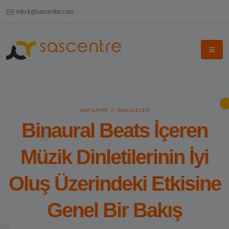
info-tr@sascentre.com
ANA SAYFA
MAKALELER
Binaural Beats İçeren
Müzik Dinletilerinin İyi
Oluş Üzerindeki Etkisine
Genel Bir Bakış