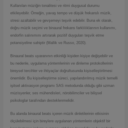
Kullanılan müziğin tonalitesi ve ritmi duygusal durumu
etkileyebilir. Örneğin, yavaş tempo ve düşük frekanslı müzik,
stresi azaltabilir ve gevşemeyi teşvik edebilir. Buna ek olarak,
doğru müzik seçimi ve binaural frekans farklılıklarının kullanımı,
endorfin salınımını artırarak pozitif duyguları teşvik etme
potansiyeline sahiptir (Mallik ve Russo, 2020).
Binaural beats uyaranının etkinliği kişiden kişiye değişebilir ve
bu nedenle, uygulama yöntemlerinin ve dinleme protokollerinin
bireysel tercihler ve ihtiyaçlar doğrultusunda kişiselleştirilmesi
önemlidir. Bu kişiselleştirme süreci, yapılandırılmış müzik temelli
işitsel aktivasyon programı SAS metodunda olduğu gibi uzman
müzisyenler, ses mühendisleri, nörobilimciler ve bilişsel
psikologlar tarafından desteklenmelidir.
Bu alanda binaural beats içeren müzik dinletilerinin etkisinin
ölçülebilmesi için bireylere uygulanan yöntemlerin objektif bir