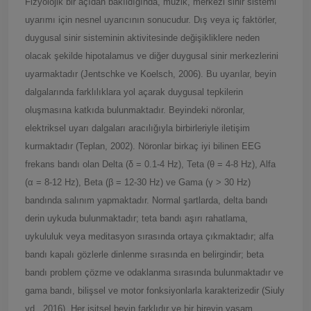
Fizyolojik bir açıdan bakıldığında, müzik, merkezi sinir sistemi
uyarımı için nesnel uyarıcının sonucudur. Dış veya iç faktörler,
duygusal sinir sisteminin aktivitesinde değişikliklere neden
olacak şekilde hipotalamus ve diğer duygusal sinir merkezlerini
uyarmaktadır (Jentschke ve Koelsch, 2006). Bu uyarılar, beyin
dalgalarında farklılıklara yol açarak duygusal tepkilerin
oluşmasına katkıda bulunmaktadır. Beyindeki nöronlar,
elektriksel uyarı dalgaları aracılığıyla birbirleriyle iletişim
kurmaktadır (Teplan, 2002). Nöronlar birkaç iyi bilinen EEG
frekans bandı olan Delta (δ = 0.1-4 Hz), Teta (θ = 4-8 Hz), Alfa
(α = 8-12 Hz), Beta (β = 12-30 Hz) ve Gama (γ > 30 Hz)
bandında salınım yapmaktadır. Normal şartlarda, delta bandı
derin uykuda bulunmaktadır; teta bandı aşırı rahatlama,
uykululuk veya meditasyon sırasında ortaya çıkmaktadır; alfa
bandı kapalı gözlerle dinlenme sırasında en belirgindir; beta
bandı problem çözme ve odaklanma sırasında bulunmaktadır ve
gama bandı, bilişsel ve motor fonksiyonlarla karakterizedir (Siuly
vd., 2016). Her işitsel beyin farklıdır ve bir bireyin yaşam