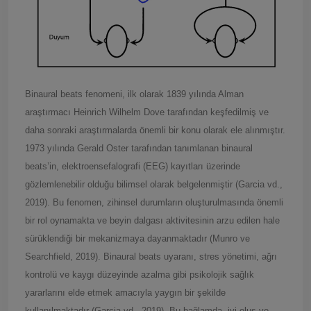
Binaural beats fenomeni, ilk olarak 1839 yılında Alman
araştırmacı Heinrich Wilhelm Dove tarafından keşfedilmiş ve
daha sonraki araştırmalarda önemli bir konu olarak ele alınmıştır.
1973 yılında Gerald Oster tarafından tanımlanan binaural
beats’in, elektroensefalografi (EEG) kayıtları üzerinde
gözlemlenebilir olduğu bilimsel olarak belgelenmiştir (Garcia vd.,
2019). Bu fenomen, zihinsel durumların oluşturulmasında önemli
bir rol oynamakta ve beyin dalgası aktivitesinin arzu edilen hale
sürüklendiği bir mekanizmaya dayanmaktadır (Munro ve
Searchfield, 2019). Binaural beats uyaranı, stres yönetimi, ağrı
kontrolü ve kaygı düzeyinde azalma gibi psikolojik sağlık
yararlarını elde etmek amacıyla yaygın bir şekilde
kullanılmaktadır (Garcia vd., 2019). Bu bağlamda, iyi oluş ve