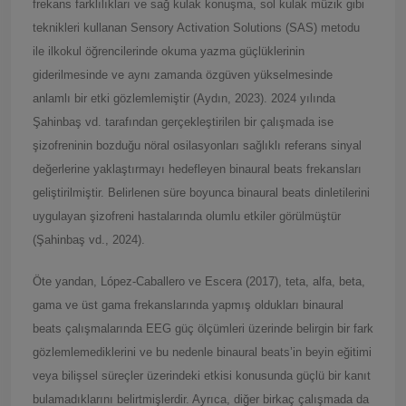
frekans farklılıkları ve sağ kulak konuşma, sol kulak müzik gibi
teknikleri kullanan Sensory Activation Solutions (SAS) metodu
ile ilkokul öğrencilerinde okuma yazma güçlüklerinin
giderilmesinde ve aynı zamanda özgüven yükselmesinde
anlamlı bir etki gözlemlemiştir (Aydın, 2023). 2024 yılında
Şahinbaş vd. tarafından gerçekleştirilen bir çalışmada ise
şizofreninin bozduğu nöral osilasyonları sağlıklı referans sinyal
değerlerine yaklaştırmayı hedefleyen binaural beats frekansları
geliştirilmiştir. Belirlenen süre boyunca binaural beats dinletilerini
uygulayan şizofreni hastalarında olumlu etkiler görülmüştür
(Şahinbaş vd., 2024).
Öte yandan, López-Caballero ve Escera (2017), teta, alfa, beta,
gama ve üst gama frekanslarında yapmış oldukları binaural
beats çalışmalarında EEG güç ölçümleri üzerinde belirgin bir fark
gözlemlemediklerini ve bu nedenle binaural beats’in beyin eğitimi
veya bilişsel süreçler üzerindeki etkisi konusunda güçlü bir kanıt
bulamadıklarını belirtmişlerdir. Ayrıca, diğer birkaç çalışmada da