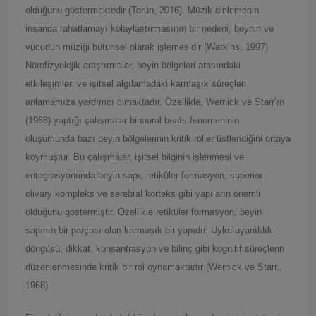
olduğunu göstermektedir (Torun, 2016). Müzik dinlemenin
insanda rahatlamayı kolaylaştırmasının bir nedeni, beynin ve
vücudun müziği bütünsel olarak işlemesidir (Watkins, 1997).
Nörofizyolojik araştırmalar, beyin bölgeleri arasındaki
etkileşimleri ve işitsel algılamadaki karmaşık süreçleri
anlamamıza yardımcı olmaktadır. Özellikle, Wernick ve Starr’ın
(1968) yaptığı çalışmalar binaural beats fenomeninin
oluşumunda bazı beyin bölgelerinin kritik roller üstlendiğini ortaya
koymuştur. Bu çalışmalar, işitsel bilginin işlenmesi ve
entegrasyonunda beyin sapı, retiküler formasyon, superior
olivary kompleks ve serebral korteks gibi yapıların önemli
olduğunu göstermiştir. Özellikle retiküler formasyon, beyin
sapının bir parçası olan karmaşık bir yapıdır. Uyku-uyanıklık
döngüsü, dikkat, konsantrasyon ve bilinç gibi kognitif süreçlerin
düzenlenmesinde kritik bir rol oynamaktadır (Wernick ve Starr.,
1968).