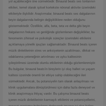
yol açabileceğini öne sürmektedir. Binaural beats ses tonlarının
etkileri, temel olarak işitsel kortekste nöronal aktivite üzerindeki
etkileriyle ilişkilidir. Araştırmalar, binaural beats ses dalgalarının
beyin dalgalarında belirgin değişikliklere neden olduğunu
göstermektedir. Özellikle, alfa, beta, teta ve delta gibi beyin
dalgalarının frekans ve genliğinde gözlemlenen değişiklikler, bu
fenomenin zihinsel ve psikolojik süreçler üzerindeki etkilerini
açıklamaya yönelik ipuçları sağlamaktadır. Binaural beats içeren
müzik dinletilerinin stres ve anksiyetenin azaltılması, dikkat ve
odaklanma yeteneğinin artırılması ve uyku kalitesinin
iyileştirilmesi üzerinde olumlu etkilerinin olduğu gözlemlenmiştir.
Bu bulgular, binaural beats'in bireylerin iyi oluş halleri ve yaşam
kalitesi üzerinde önemli bir etkiye sahip olabileceğini ileri
sürmektedir. Ancak, bu potansiyelin tam olarak anlaşılması ve
klinik uygulamalara dönüştürülmesi için daha fazla deneysel ve
klinik araştırmaya ihtiyaç vardır. Bu çalışma binaural beats
içeren müzik dinletilerinin karmaşık etkilerini ve potansiyellerini,
mevcut araştırma bulgularını derleyerek insanın iyi oluş haline