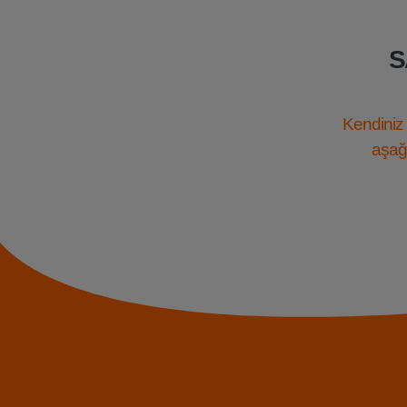
S
Kendiniz 
aşağı