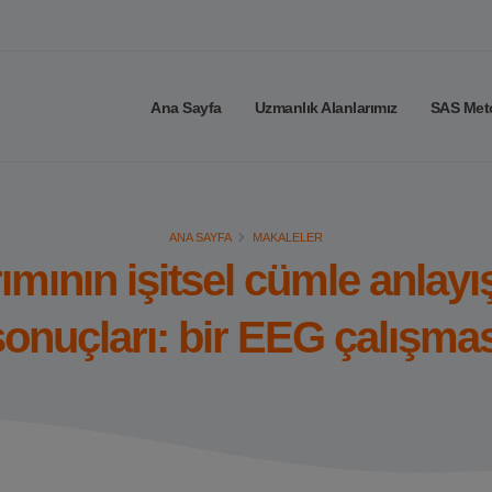
Ana Sayfa
Uzmanlık Alanlarımız
SAS Met
ANA SAYFA
MAKALELER
mının işitsel cümle anlayış
sonuçları: bir EEG çalışmas