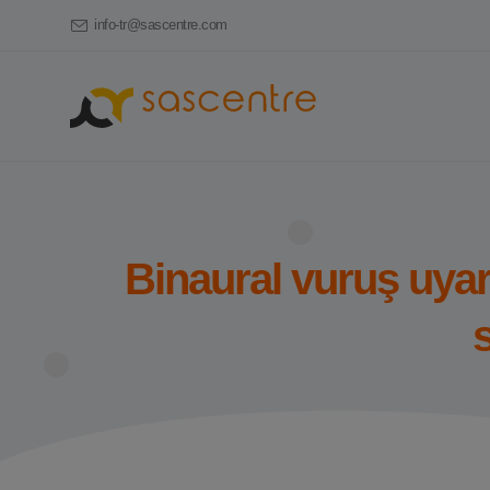
info-tr@sascentre.com
Binaural vuruş uyarı