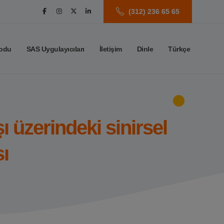
(312) 236 65 65
odu
SAS Uygulayıcıları
İletişim
Dinle
Türkçe
ı üzerindeki sinirsel
ı