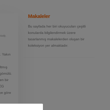
Makaleler
Bu sayfada her biri okuyucuları çeşitli
konularda bilgilendirmek üzere
tudy,
tasarlanmış makalelerden oluşan bir
koleksiyon yer almaktadır.
r. Yakın
Altmış
 gömülü.
en bir
EEG
ye göre