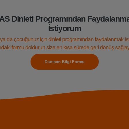
AS Dinleti Programından Faydalanm
İstiyorum
ya da çocuğunuz için dinleti programından faydalanmak is
daki formu doldurun size en kısa sürede geri dönüş sağla
Danışan Bilgi Formu