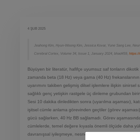
4 ŞUB 2025
Jeahong Kim, Hyun-Woong Kim, Jessica Kovar, Yune Sang Lee, Neural
Cerebral Cortex, Volume 34, Issue 1, January 2024, bhad459,
https:/
Büyüyen bir literatür, hafifçe uyumsuz saf tonların dikotik 
zamanda beta (18 Hz) veya gama (40 Hz) frekanslarının BB
uyarımını takiben gelişmiş dilsel işlemlere ilişkin sinirsel
sağlıklı genç yetişkin rastgele üç dinleme grubundan bir
Sesi 10 dakika dinledikten sonra (uyarılma aşaması), kat
işitsel cümle anlama görevinden geçtiler (görev aşaması
gücü sağlarken, 40 Hz BB sağlamadı. Görev aşamasında, 
cümlelerde, temel değere kıyasla önemli ölçüde daha yüks
davranışsal iyileşmeye, nesne ve özneye göre cümleler ara