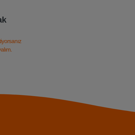
ak
tiyorsanız
yalım.