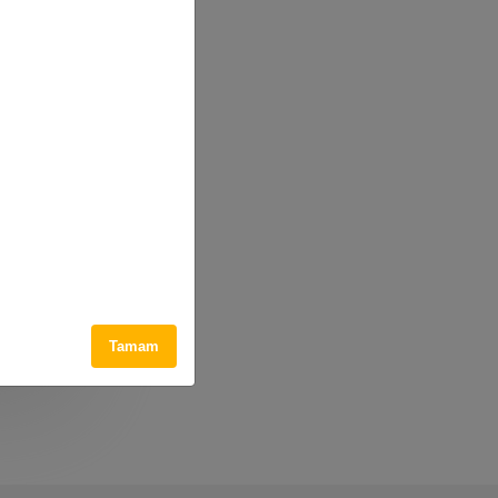
lamada)
muş
an
ime
nıt
dikkat
 okundu.
Tamam