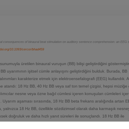
 consequences of binaural beat stimulation on auditory sentence comprehension: an EEG s
/doi.org/10.1093/cercor/bhad459
sunumuyla üretilen binaural vuruşun (BB) bilişi geliştirdiğini göstermişti
 uyarımının işitsel cümle anlayışını geliştirdiğini bulduk. Burada, BB
 salınımları karakterize etmek için elektroensefalografi (EEG) kullandık. 
ine atandı: 18 Hz BB, 40 Hz BB veya saf ton temel çizgisi, hepsi müziğe
ılımcılar nesne veya özne bağıl cümlesi içeren konuşulan cümleleri içer
). Uyarım aşaması sırasında, 18 Hz BB beta frekans aralığında artan 
yalnızca 18 Hz BB, özellikle sözdizimsel olarak daha karmaşık nesne
ek doğruluk ve daha hızlı yanıt süreleri ile sonuçlandı. 18 Hz BB ile
sındaki beta gücü farkının zayıflaması eşlik etti. Bulgularımız, beta