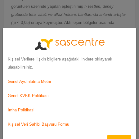
görüntüleri üzerinde yapılan eşleştirilmiş
t- testleri, deney
grubunda teta, alfa1 ve alfa2 frekans bantlarında anlamlı artışlar
( p
< 0,05) ortaya koymuştur. Aktifleşen bölgeler arasında
inferior, orta, superior ve transvers temporal giruslar; Brodmann
alanları (BA) 20, 21, 22, 40 ve 42; ayrıca çalışma belleği ve
bilişsel işlevlerle ilişkili ağlar yer almaktadır.
Kişisel Verilere ilişkin bilgilere aşağıdaki linklere tıklayarak
Sonuç:
Bu bulgular, BB stimülasyonunun temporal lob
ulaşabilirsiniz.
aktivasyonunu indükleyerek AD hastalarında çalışma belleğini ve
bilişsel işlevi geliştirdiğini göstermektedir.
Genel Aydınlatma Metni
Anahtar kelimeler:
Alzheimer hastalığı, binaural vuruşlar, EEG,
Genel KVKK Politikası
beyin ağları, sLORETA, bilişsel işlev
İmha Politikasi
Kişisel Veri Sahibi Başvuru Formu
Not (Prof. Dr. Şükrü Torun)