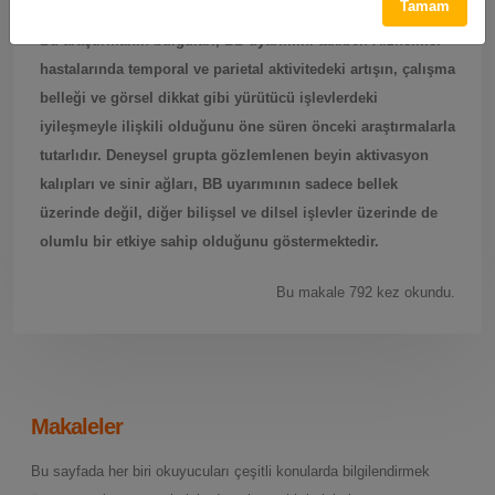
Tamam
Bu araştırmanın bulguları, BB uyarımını takiben Alzheimer
hastalarında temporal ve parietal aktivitedeki artışın, çalışma
belleği ve görsel dikkat gibi yürütücü işlevlerdeki
iyileşmeyle ilişkili olduğunu öne süren önceki araştırmalarla
tutarlıdır. Deneysel grupta gözlemlenen beyin aktivasyon
kalıpları ve sinir ağları, BB uyarımının sadece bellek
üzerinde değil, diğer bilişsel ve dilsel işlevler üzerinde de
olumlu bir etkiye sahip olduğunu göstermektedir.
Bu makale 792 kez okundu.
Makaleler
Bu sayfada her biri okuyucuları çeşitli konularda bilgilendirmek