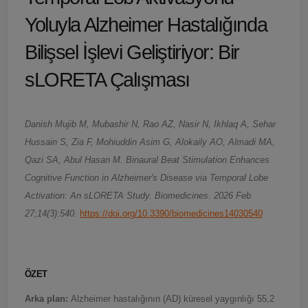
Yoluyla Alzheimer Hastalığında
Bilişsel İşlevi Geliştiriyor: Bir
sLORETA Çalışması
Danish Mujib M, Mubashir N, Rao AZ, Nasir N, Ikhlaq A, Sehar
Hussain S, Zia F, Mohiuddin Asim G, Alokaily AO, Almadi MA,
Qazi SA, Abul Hasan M. Binaural Beat Stimulation Enhances
Cognitive Function in Alzheimer's Disease via Temporal Lobe
Activation: An sLORETA Study. Biomedicines. 2026 Feb
27;14(3):540.
https://doi.org/10.3390/biomedicines14030540
ÖZET
Arka plan:
Alzheimer hastalığının (AD) küresel yaygınlığı 55,2