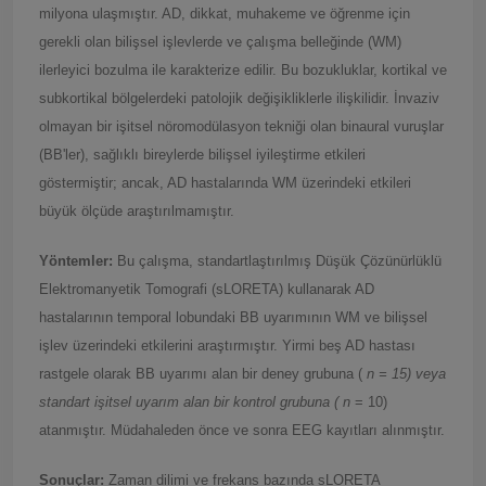
milyona ulaşmıştır. AD, dikkat, muhakeme ve öğrenme için
gerekli olan bilişsel işlevlerde ve çalışma belleğinde (WM)
ilerleyici bozulma ile karakterize edilir. Bu bozukluklar, kortikal ve
subkortikal bölgelerdeki patolojik değişikliklerle ilişkilidir. İnvaziv
olmayan bir işitsel nöromodülasyon tekniği olan binaural vuruşlar
(BB'ler), sağlıklı bireylerde bilişsel iyileştirme etkileri
göstermiştir; ancak, AD hastalarında WM üzerindeki etkileri
büyük ölçüde araştırılmamıştır.
Yöntemler
:
Bu çalışma, standartlaştırılmış Düşük Çözünürlüklü
Elektromanyetik Tomografi (sLORETA) kullanarak AD
hastalarının temporal lobundaki BB uyarımının WM ve bilişsel
işlev üzerindeki etkilerini araştırmıştır. Yirmi beş AD hastası
rastgele olarak BB uyarımı alan bir deney grubuna (
n = 15) veya
standart işitsel uyarım alan bir kontrol grubuna ( n
= 10)
atanmıştır. Müdahaleden önce ve sonra EEG kayıtları alınmıştır.
Sonuçlar:
Zaman dilimi ve frekans bazında sLORETA