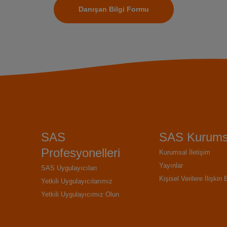
Danışan Bilgi Formu
SAS
SAS Kurums
Profesyonelleri
Kurumsal İletişim
Yayınlar
SAS Uygulayıcıları
Kişisel Verilere İlişkin 
Yetkili Uygulayıcılarımız
Yetkili Uygulayıcımız Olun