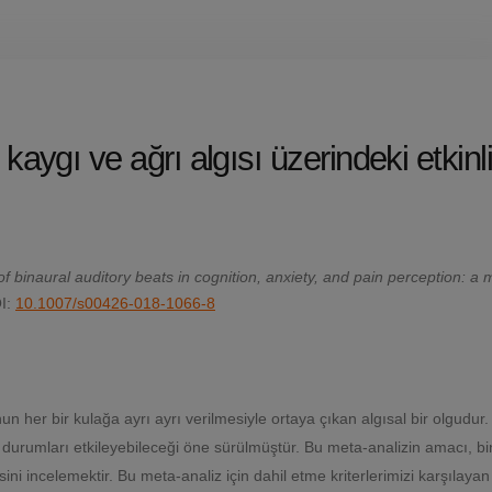
, kaygı ve ağrı algısı üzerindeki etkinli
 binaural auditory beats in cognition, anxiety, and pain perception: a 
I:
10.1007/s00426-018-1066-8
tonun her bir kulağa ayrı ayrı verilmesiyle ortaya çıkan algısal bir olgudur.
sel durumları etkileyebileceği öne sürülmüştür. Bu meta-analizin amacı, b
sini incelemektir. Bu meta-analiz için dahil etme kriterlerimizi karşılaya