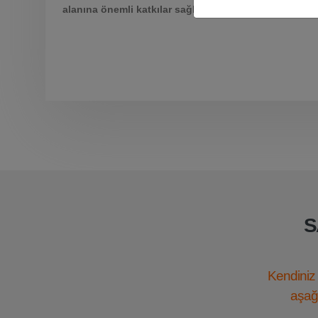
alanına önemli katkılar sağlayacağı düşünülmektedir
S
Kendiniz 
aşağı