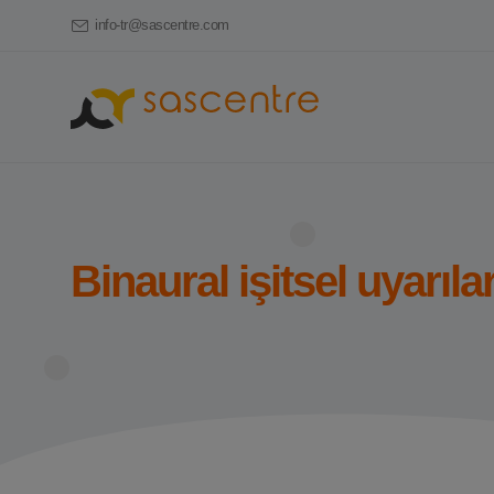
info-tr@sascentre.com
Binaural işitsel uyarılar