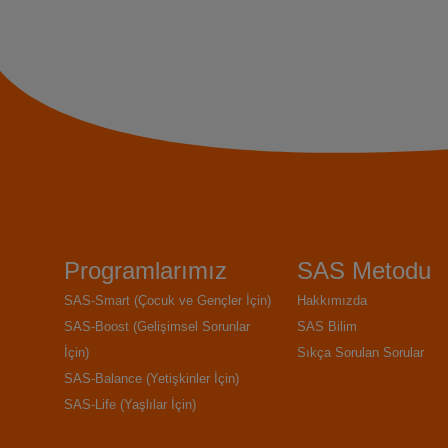
Programlarımız
SAS Metodu
SAS-Smart (Çocuk ve Gençler İçin)
Hakkımızda
SAS-Boost (Gelişimsel Sorunlar
SAS Bilim
İçin)
Sıkça Sorulan Sorular
SAS-Balance (Yetişkinler İçin)
SAS-Life (Yaşlılar İçin)