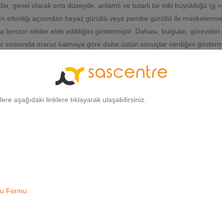
r, genel olarak orta düzeyde, anlamlı ve tutarlı bir etki büyüklüğü (g =
rın etkinliği açısından beyaz gürültü veya pembe gürültü ile maskelenme
benzer etkiler elde edildiğini göstermiştir. Dahası, bulgular, görevden
v sırasında maruz kalmaya göre daha üstün sonuçlar verdiğini gösterm
rak, maksimum etkinliği sağlamak için daha uzun sürelerin tavsiye edil
z kalmanın, önceden eğitim gerektirmeden kaygı düzeylerini ve ağrı alg
bir yöntem olduğuna ve etkinin yönü ve büyüklüğünün kullanılan frekansa
 giderek artan kanıtları desteklemektedir.
gilere aşağıdaki linklere tıklayarak ulaşabilirsiniz.
frekanslı binaural vuruşların (yani çok katmanlı BB) en büyük etk
 tekniklerini yenilikçi bir anlayışla kullanarak SAS Metodunu yarat
aşımını güçlü bir şekilde desteklemektedir. Çeşitli nörobilişsel s
uru Formu
 çok katmanlı binaural vuruşlar içeren SAS programlarının basit b
incelemeye dönük karşılaştırmalı çalışmaların, akustik nöromodü