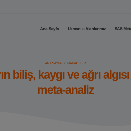
Ana Sayfa
Uzmanlık Alanlarımız
SAS Met
ANA SAYFA
MAKALELER
ın biliş, kaygı ve ağrı algısı
meta-analiz