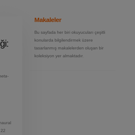
Makaleler
Bu sayfada her biri okuyucuları çeşitli
konularda bilgilendirmek üzere
ği:
tasarlanmış makalelerden oluşan bir
koleksiyon yer almaktadır.
meta-
inaural
n 22