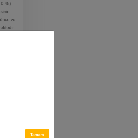
 0,45)
sinin
 önce ve
ektedir.
diğini
ısını
, maruz
iyi
an Sn.
orunlara
inaural
lasyon
Tamam