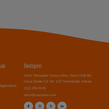
al
İletişim
Ostim Teknopark Turuncu Bina, Ostim OSB Mh.
Cevat Dündar Cd. No: 1/27 Yenimahalle, Ankara
Bilgilendirme
(312) 236 65 65
info-tr@sascentre.com