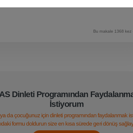
.
Bu makale 1368 kez
AS Dinleti Programından Faydalanm
İstiyorum
ya da çocuğunuz için dinleti programından faydalanmak is
daki formu doldurun size en kısa sürede geri dönüş sağla