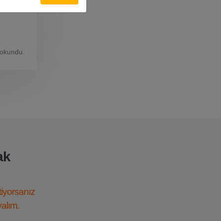
 okundu.
ak
tiyorsanız
yalım.