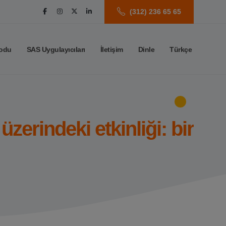
(312) 236 65 65
odu
SAS Uygulayıcıları
İletişim
Dinle
Türkçe
 üzerindeki etkinliği: bir