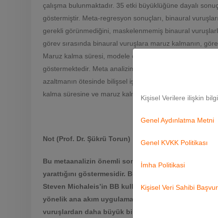
çalışma bulunmaktadır. 35 etki büyüklüğüne dayalı sonuçla
göstermiştir. Meta-regresyon sonuçları, binaural vuruşla
gerekli görünmediğini, maskelenmemiş binaural vuruşlarla 
görev sırasında binaural vuruşlara maruz kalmanın, göre
Maruz kalma süresi, modele önemli ölçüde katkıda buluna
göstermektedir. Meta analizimiz, binaural vuruşlara maru
azaltmanın ötesinde bilişsel işlevleri etkilemede etkili 
kalma süresine ve maruz kalma anına bağlı olduğuna dair
Kişisel Verilere ilişkin bil
Genel Aydınlatma Metni
Not (Prof. Dr. Şükrü Torun)
Genel KVKK Politikası
Bu metaanalizin önemli sonuçlarından biri, kompleks 
İmha Politikasi
yarattığını göstermesidir. Bu bilgi, ses mühendisliği
Steven Michaleis’in BB kullanımına ilişkin özgün yakl
Kişisel Veri Sahibi Başv
yönelik ana akım uygulamalarla kombine edildiğinde,
vuruşlardan daha büyük bir etki sunup sunmadığını 