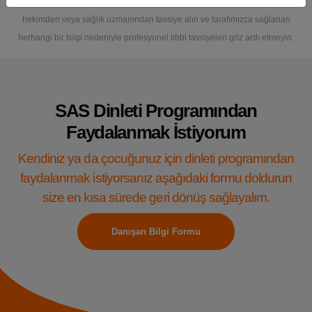
alması amaçlanmamıştır. Herhangi bir tıbbi endişeniz için her zaman yetkili bir
hekimden veya sağlık uzmanından tavsiye alın ve tarafımızca sağlanan
herhangi bir bilgi nedeniyle profesyonel tıbbi tavsiyeleri göz ardı etmeyin.
SAS Dinleti Programından
Faydalanmak İstiyorum
Kendiniz ya da çocuğunuz için dinleti programından
faydalanmak istiyorsanız aşağıdaki formu doldurun
size en kısa sürede geri dönüş sağlayalım.
Danışan Bilgi Formu