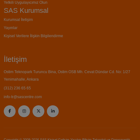
Yetkili Uygulayıcımız Olun
SAS Kurumsal
Kurumsal İletişim
Yayınlar
Kişisel Verilere İlişkin Bilgilendirme
İletişim
Ostim Teknopark Turuncu Bina, Ostim OSB Mh. Cevat Dündar Cd. No: 1/27
Yenimahalle, Ankara
(312) 236 65 65
info-tr@sascentre.com
Copyright © 2008-2026 SAS Kişisel Gelişim Yazılım Bilişim Teknoloji ve Danışmanlık