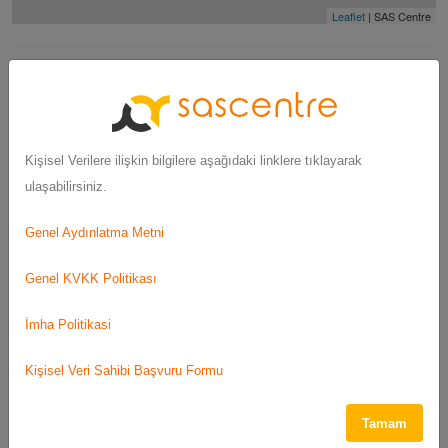
Leaflet
| SAS Centre
Uzmanlık Alanları
Kişisel Verilere ilişkin bilgilere aşağıdaki linklere tıklayarak
Çalışma Alanları
Yaş Grupları
Görüşme Şekli
ulaşabilirsiniz.
Filtrele
Genel Aydınlatma Metni
Genel KVKK Politikası
İmha Politikasi
Kişisel Veri Sahibi Başvuru Formu
Yasal Uyarı:
SAS tıbbi tavsiye vermez. Tüm içerik yalnızca genel bilgilendirme
Tamam
ve kullanım amaçlıdır; profesyonel tıbbi tavsiye, teşhis veya tedavinin yerini