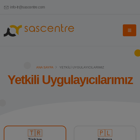
info-tr@sascentre.com
ANA SAYFA
YETKILI UYGULAYICILARIMIZ
Yetkili Uygulayıcılarımız
🇹🇷
🇵🇱
Türkiye
Polonya