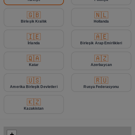
🇬🇧
🇳🇱
Birleşik Krallık
Hollanda
🇮🇪
🇦🇪
İrlanda
Birleşik Arap Emirlikleri
🇶🇦
🇦🇿
Katar
Azerbaycan
🇺🇸
🇷🇺
Amerika Birleşik Devletleri
Rusya Federasyonu
🇰🇿
Kazakistan
+