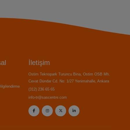
al
İletişim
Ostim Teknopark Turuncu Bina, Ostim OSB Mh.
Cevat Dündar Cd. No: 1/27 Yenimahalle, Ankara
Bilgilendirme
(312) 236 65 65
info-tr@sascentre.com