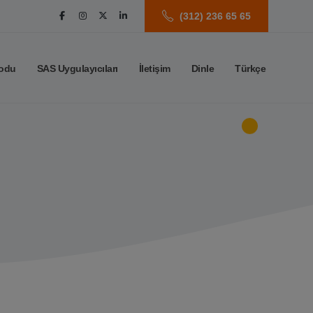
(312) 236 65 65
odu
SAS Uygulayıcıları
İletişim
Dinle
Türkçe