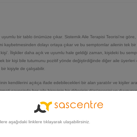
r uyumlu bir tablo önümüze çıkar. Sistemik Aile Terapisi Teorisi’ne göre, h
ini kaybetmesinden dolayı ortaya çıkar ve bu semptomlar ailenin tek bir 
kişi’. İlişkiler daha açık ve uyumlu hale geldiği zaman, kişideki bu semp
 tek bir kişi bile tutumunu pozitif yönde değiştirdiğinde diğer aile üyerle
r kişiyle de çalışabilir.
n kendilerini açıkça ifade edebilecekleri bir alan yaratılır ve kişiler aras
izmeti sayesinde her aile bireyinin bir diğerinin düşüncesini ve duygusu
lişki sistemi ele alınır.
akat başlıca çalıştığı alanlar; iletişşimsizlikten dolayı meydana gelen t
şadığı zorluklar karşısında nasıl davranacağınızı bilememek ve ailenin
gilere aşağıdaki linklere tıklayarak ulaşabilirsiniz.