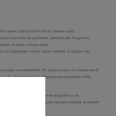
er ailenin ilişkisel düzlemde bir sistemi vardır.
üyesi üzerinden de görülebilir. Sistemik Aile Terapisi bu
tomlar da azalır ve/veya gider.
ri de bu değişimden olumlu olarak etkilenir. O yüzden aile
ı iletişim kuvvetlendirillir. Bir uyarana karşı her bireyin kendi
nu anlayabilme şansı olur. Bireysel danışmanlıktan farklı
artışmalar, sorumluluk bölüştürmede güçlükler ya da
 bir üyesinin (çocuğunuzun ya da eşinizin) yaşadığı problemin