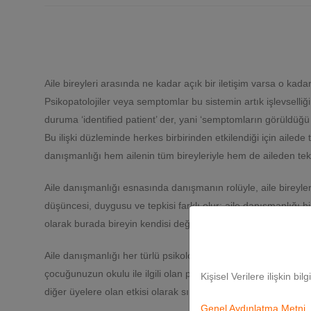
A
ile bireyleri arasında ne kadar açık bir iletişim varsa o kada
Psikopatolojiler veya semptomlar bu sistemin artık işlevselliğ
duruma ‘identified patient’ der, yani ‘semptomların görüldüğü 
Bu ilişki düzleminde herkes birbirinden etkilendiği için ailede
danışmanlığı hem ailenin tüm bireyleriyle hem de aileden tek bi
Aile danışmanlığı esnasında danışmanın rolüyle, aile bireylerini
düşüncesi, duygusu ve tepkisi farklı olur; aile danışmanlığı h
olarak burada bireyin kendisi değil, işlevselliği zayıflamış olan i
Aile danışmanlığı her türlü psikolojik problemle çalışabilir; f
çocuğunuzun okulu ile ilgili olan problemler, çocuğunuzun ya
Kişisel Verilere ilişkin bil
diğer üyelere olan etkisi olarak sıralanabilir.
Genel Aydınlatma Metni