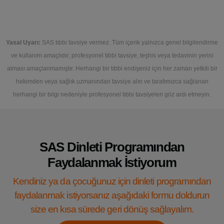
Yasal Uyarı:
SAS tıbbi tavsiye vermez. Tüm içerik yalnızca genel bilgilendirme
ve kullanım amaçlıdır; profesyonel tıbbi tavsiye, teşhis veya tedavinin yerini
alması amaçlanmamıştır. Herhangi bir tıbbi endişeniz için her zaman yetkili bir
hekimden veya sağlık uzmanından tavsiye alın ve tarafımızca sağlanan
herhangi bir bilgi nedeniyle profesyonel tıbbi tavsiyeleri göz ardı etmeyin.
SAS Dinleti Programından
Faydalanmak İstiyorum
Kendiniz ya da çocuğunuz için dinleti programından
faydalanmak istiyorsanız aşağıdaki formu doldurun
size en kısa sürede geri dönüş sağlayalım.