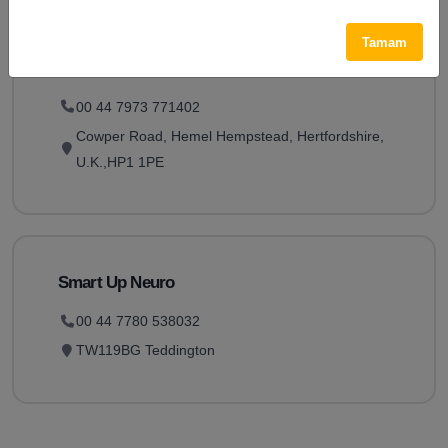
Yotism is a Yoga for Autism training school and the
founder of a unique specialised sensory Yoga
Tamam
method, designed to enhance the lives of those
with ASC (Autism Spectrum Condition) symptoms.
00 44 7973 771402
Cowper Road, Hemel Hempstead, Hertfordshire,
U.K.,HP1 1PE
Smart Up Neuro
00 44 7780 538032
TW119BG Teddington