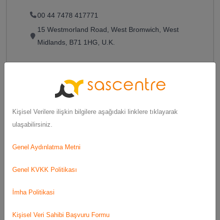
00 44 7478 417771
15 Westmorland Road, West Bromwich, West
Midlands, B71 1HG, U.K.
Ewa Zurawska-Fimowicz
Kişisel Verilere ilişkin bilgilere aşağıdaki linklere tıklayarak
Specialisation:
SAS Specialist, Naturoterapist.
ulaşabilirsiniz.
e-mail:
ewasasuk@gmail.com
Genel Aydınlatma Metni
Aldershot GU12 4RW, Hampshire, UK
Genel KVKK Politikası
İmha Politikasi
Yotism
Kişisel Veri Sahibi Başvuru Formu