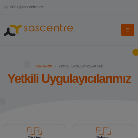
info-tr@sascentre.com
ANA SAYFA
YETKILI UYGULAYICILARIMIZ
Yetkili Uygulayıcılarımız
🇹🇷
🇵🇱
Türkiye
Polonya