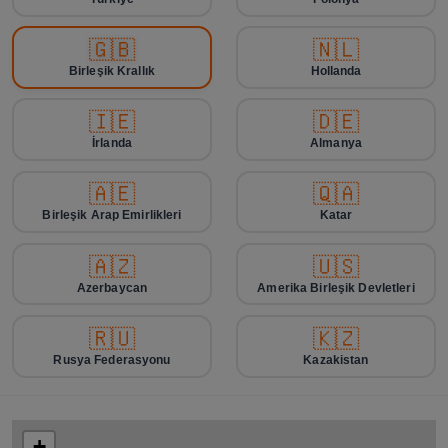
🇬🇧
🇳🇱
Birleşik Krallık
Hollanda
🇮🇪
🇩🇪
İrlanda
Almanya
🇦🇪
🇶🇦
Birleşik Arap Emirlikleri
Katar
🇦🇿
🇺🇸
Azerbaycan
Amerika Birleşik Devletleri
🇷🇺
🇰🇿
Rusya Federasyonu
Kazakistan
+