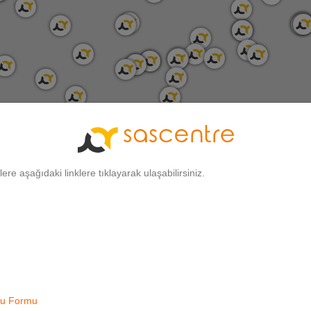
gilere aşağıdaki linklere tıklayarak ulaşabilirsiniz.
 Grupları
Görüşme Şekli
Filtrele
uru Formu