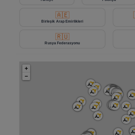
🇦🇪
Birleşik Arap Emirlikleri
🇷🇺
Rusya Federasyonu
+
−