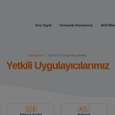
Ana Sayfa
Uzmanlık Alanlarımız
SAS Met
ANA SAYFA
YETKILI UYGULAYICILARIMIZ
Yetkili Uygulayıcılarımız
🇬🇧
🇳🇱
Birleşik Krallık
Hollanda