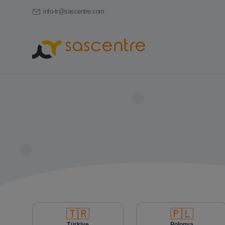
info-tr@sascentre.com
🇹🇷
🇵🇱
Türkiye
Polonya