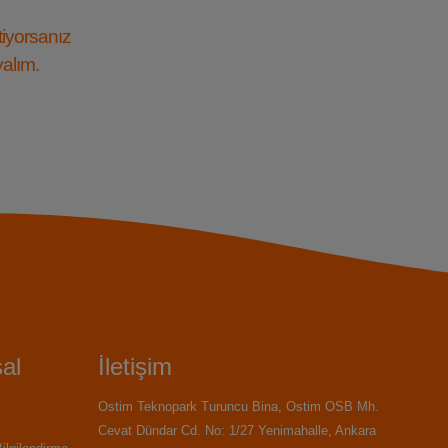
tiyorsanız
yalım.
al
İletişim
Ostim Teknopark Turuncu Bina, Ostim OSB Mh.
Cevat Dündar Cd. No: 1/27 Yenimahalle, Ankara