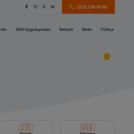
(312) 236 65 65
odu
SAS Uygulayıcıları
İletişim
Dinle
Türkçe
🇮🇪
🇩🇪
İrlanda
Almanya