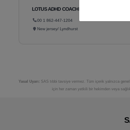
LOTUS ADHD COACHING LLC
00 1 862-447-1204
New jersey/ Lyndhurst
Yasal Uyarı:
SAS tıbbi tavsiye vermez. Tüm içerik yalnızca genel b
için her zaman yetkili bir hekimden veya sağlı
S