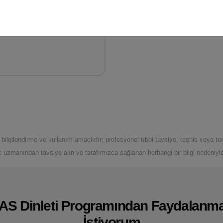
ilgilendirme ve kullanım amaçlıdır; profesyonel tıbbi tavsiye, teşhis veya te
k uzmanından tavsiye alın ve tarafımızca sağlanan herhangi bir bilgi nedeniyle 
AS Dinleti Programından Faydalanm
İstiyorum