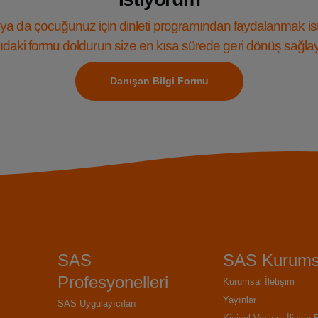
ya da çocuğunuz için dinleti programından faydalanmak is
daki formu doldurun size en kısa sürede geri dönüş sağla
Danışan Bilgi Formu
SAS
SAS Kurums
Profesyonelleri
Kurumsal İletişim
Yayınlar
SAS Uygulayıcıları