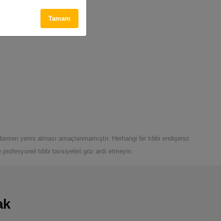
Tamam
davinin yerini alması amaçlanmamıştır. Herhangi bir tıbbi endişeniz
profesyonel tıbbi tavsiyeleri göz ardı etmeyin.
ak