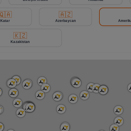
🇶🇦
🇦🇿
Katar
Azerbaycan
Amerika
🇰🇿
Kazakistan