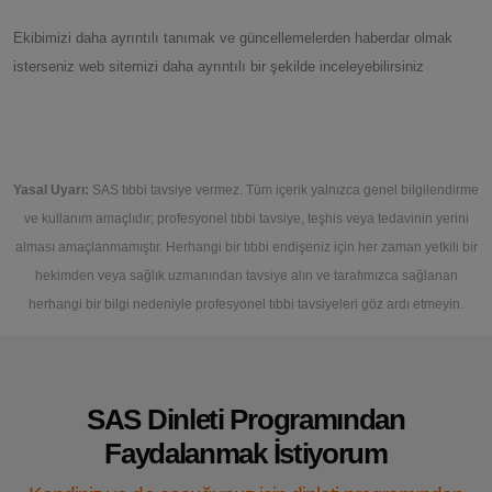
Ekibimizi daha ayrıntılı tanımak ve güncellemelerden haberdar olmak
isterseniz web sitemizi daha ayrıntılı bir şekilde inceleyebilirsiniz
Yasal Uyarı:
SAS tıbbi tavsiye vermez. Tüm içerik yalnızca genel bilgilendirme
ve kullanım amaçlıdır; profesyonel tıbbi tavsiye, teşhis veya tedavinin yerini
alması amaçlanmamıştır. Herhangi bir tıbbi endişeniz için her zaman yetkili bir
hekimden veya sağlık uzmanından tavsiye alın ve tarafımızca sağlanan
herhangi bir bilgi nedeniyle profesyonel tıbbi tavsiyeleri göz ardı etmeyin.
SAS Dinleti Programından
Faydalanmak İstiyorum