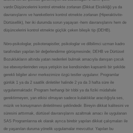
vardır.Düşüncelerini kontrol etmekte zorlanan (Dikkat Eksikliği) ya da
davranışlarını ve hareketlerini kontrol etmekte zorlanan (Hiperaktivite-
Dürtüsellik), her iki durumda sorun yaşayan -hem davranışlarını hem de
düşüncelerini kontrol etmekte güçlük çeken bileşik tip (DEHB).
Nöro-psikologlar, psikoterapistler, psikologlar ve dilbilimci uzman kadro
tarafından yapılan bir değerlendirme görüşmesinde; DEHB ve Dürtüsel
Bozuklukların altında yatan nedenleri bulmak amacıyla danışan çocuk
ise ebeveynlerinden veya yetişkin ise kendisinden kapsamlı bir şekilde
gerekli bilgiler alınır merkezimize özgü testler uygulanır. Programlar
günlük 1 ya da 2 saatlik dinletiler halinde 2 ya da 3 hafta süre ile
uygulanmaktadır. Program herhangi bir tıbbi ya da fiziki müdahale
gerektirmeyen, yan etkisi olmayan sadece kulaklıklar aracılığıyla ses,
müzik ve konuşmanın dinletilmesi şeklindedir. Bireyin dikkat kalitesini ve
süresini arttırmak, dürtüsel davranışlarını azaltmak amacı ile uygulanan
SAS Programlarına ek olarak ayrıca birebir yapılan dikkat çalışmaları ile
de yaşanılan duruma yönelik uygulamalar mevcuttur. Yapılan bu