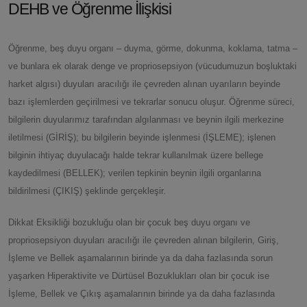
DEHB ve Öğrenme İlişkisi
Öğrenme, beş duyu organı – duyma, görme, dokunma, koklama, tatma –
ve bunlara ek olarak denge ve propriosepsiyon (vücudumuzun boşluktaki
harket algısı) duyuları aracılığı ile çevreden alınan uyarıların beyinde
bazı işlemlerden geçirilmesi ve tekrarlar sonucu oluşur. Öğrenme süreci,
bilgilerin duyularımız tarafından algılanması ve beynin ilgili merkezine
iletilmesi (GİRİŞ); bu bilgilerin beyinde işlenmesi (İŞLEME); işlenen
bilginin ihtiyaç duyulacağı halde tekrar kullanılmak üzere bellege
kaydedilmesi (BELLEK); verilen tepkinin beynin ilgili organlarına
bildirilmesi (ÇIKIŞ) şeklinde gerçekleşir.
Dikkat Eksikliği bozukluğu olan bir çocuk beş duyu organı ve
propriosepsiyon duyuları aracılığı ile çevreden alınan bilgilerin, Giriş,
İşleme ve Bellek aşamalarının birinde ya da daha fazlasında sorun
yaşarken Hiperaktivite ve Dürtüsel Bozuklukları olan bir çocuk ise
İşleme, Bellek ve Çıkış aşamalarının birinde ya da daha fazlasında