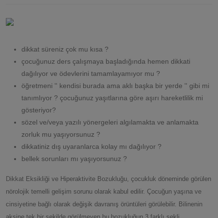
dikkat süreniz çok mu kısa ?
çocuğunuz ders çalışmaya başladığında hemen dikkati
dağılıyor ve ödevlerini tamamlayamıyor mu ?
öğretmeni '' kendisi burada ama aklı başka bir yerde '' gibi mi
tanımlıyor ? çocuğunuz yaşıtlarına göre aşırı hareketlilik mi
gösteriyor?
sözel ve/veya yazılı yönergeleri algılamakta ve anlamakta
zorluk mu yaşıyorsunuz ?
dikkatiniz dış uyaranlarca kolay mı dağılıyor ?
bellek sorunları mı yaşıyorsunuz ?
D
ikkat Eksikliği ve Hiperaktivite Bozukluğu, çocukluk döneminde görülen
nörolojik temelli gelişim sorunu olarak kabul edilir. Çocuğun yaşına ve
cinsiyetine bağlı olarak değişik davranış örüntüleri görülebilir. Bilinenin
aksine tek bir şekilde görülmeyen bu bozukluğun 3 farklı şekli