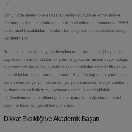
İlişkisi
Son yıllarda giderek önem kazanan beyin görüntüleme yöntemleri ve
davranış nörolojisi alanında yapılan bilimsel çalışmalar sonucunda DEHB
ve Dürtüsel Bozuklukların nörolojik temelli gelişimsel bozukluklar olduğu
kanıtlanmıştır.
Bu bozuklukları olan bireylerin beyinlerinin pre-frontal lobe ( beynin ön
sağ ve sol )kısımlarında kan akışının ve glukoz emiliminin düşük olduğu,
aynı zamanda her iki beyin yarıkürelerinin birbirlerine simetrik bir yapıya
sahip oldukları bulgularına rastlanmıştır. Beyin ön sağ ve sol yarıküreleri,
beynin evrimsel gelişiminde en son gelişen ve insanlar ile diğer canlıların
ayrılmasında en belirgin rolü oynayan yönetici işlevlerin(kişinin
düşüncelerini ve hareketlerini çevresel uyaranlara bağlı olarak kontrol
edebilme becerileri) gerçekleştiği kısımdır.
Dikkat Eksikliği ve Akademik Başarı