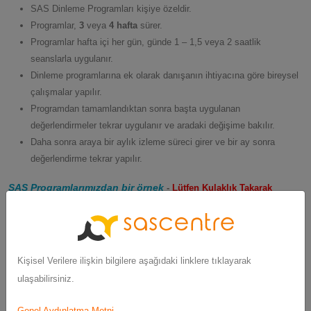
SAS Dinleme Programları kişiye özeldir.
Programlar,
3
veya
4 hafta
sürer.
Programlar hafta içi her gün, günde 1 – 1,5 veya 2 saatlik
seanslarla uygulanır.
Dinleme programlarına ek olarak danışanın ihtiyacına göre bireysel
çalışmalar yapılır.
Programdan tamamlandıktan sonra başta uygulanan
değerlendirmeler tekrar uygulanır ve aradaki değişime bakılır.
Daha sonra araya bir aylık izleme süreci girer ve bir ay sonra
değerlendirme tekrar yapılır.
SAS Programlarımızdan bir örnek
-
Lütfen Kulaklık Takarak
Dinleyiniz
SAS Örnek Dinleti
Kişisel Verilere ilişkin bilgilere aşağıdaki linklere tıklayarak
Ek Hizmetlerimiz
ulaşabilirsiniz.
Okul çağındaki danışanlarımız için ebeveynin izni doğrultusunda
Genel Aydınlatma Metni