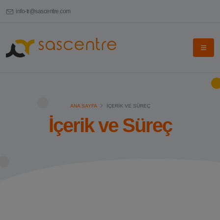
info-tr@sascentre.com
ANA SAYFA
İÇERIK VE SÜREÇ
İçerik ve Süreç