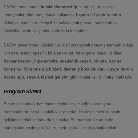
SAS’ın temel amacı
kulaklıklar aracılığı
ile müziği, tonları ve
konuşmaları birer araç olarak kullanarak
beynin iki yarıküresinin
birbiriyle uyumlu ve dengeli bir şekilde çalışmasını sağlamak ve
böylelikle beyin gelişimine katkıda bulunmaktır.
SAS’ın genel amacı kişideki var olan potansiyeli ortaya çıkartmak olduğu
için odaklandığı spesifik bir alan yoktur; fakat genel olarak;
dikkat,
konsantrasyon, hiperaktivite,
akademik
başarı, okuma,
yazma,
konuşma, öğrenme güçlükleri, davranış bozuklukları, duygu durum
bozukluğu, stres & kişisel gelişim
gibi konular ile ilgili çalışılmaktadır.
Program Süreci
Bireye özel olarak hazırlanan çeşitli ses, müzik ve konuşma
programlarının hergün kulaklıklar aracılığı ile dinletilmesi ile beyin
gelişimine ciddi bir katkıda bulunulur. Bu program birkaç hafta
sürdüğünde beyin yeni, kalıcı, hızlı ve etkili bir alışkanlık edinir.