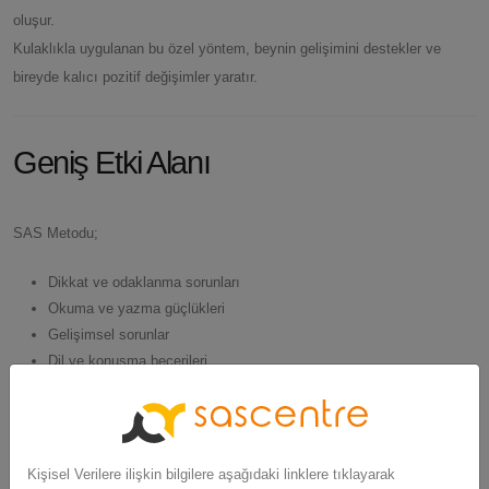
oluşur.
Kulaklıkla uygulanan bu özel yöntem, beynin gelişimini destekler ve
bireyde kalıcı pozitif değişimler yaratır.
Geniş Etki Alanı
SAS Metodu;
Dikkat ve odaklanma sorunları
Okuma ve yazma güçlükleri
Gelişimsel sorunlar
Dil ve konuşma becerileri
Duygudurum Problemleri
İleri Yaş Sorunları
gibi çok geniş bir yelpazede, kişilerin
potansiyelini ortaya çıkarır
.
Kişisel Verilere ilişkin bilgilere aşağıdaki linklere tıklayarak
Uluslararası yapısı sayesinde, dünya genelinde
binlerce kişinin