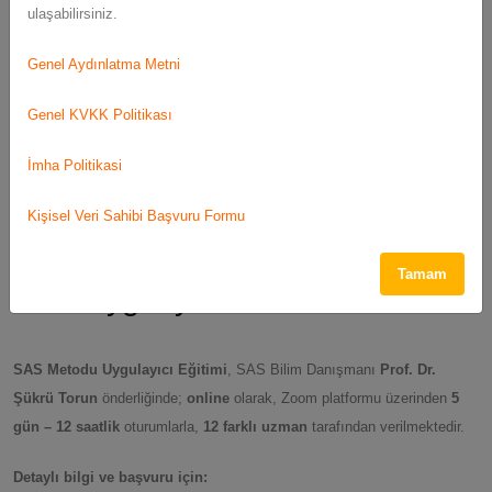
ulaşabilirsiniz.
hayatına pozitif dokunuşlar yapar.
Genel Aydınlatma Metni
Genel KVKK Politikası
İmha Politikasi
Kişisel Veri Sahibi Başvuru Formu
Tamam
Nasıl Uygulayıcı Olabilirim?
SAS Metodu Uygulayıcı Eğitimi
, SAS Bilim Danışmanı
Prof. Dr.
Şükrü Torun
önderliğinde;
online
olarak, Zoom platformu üzerinden
5
gün – 12 saatlik
oturumlarla,
12 farklı uzman
tarafından verilmektedir.
Detaylı bilgi ve başvuru için: