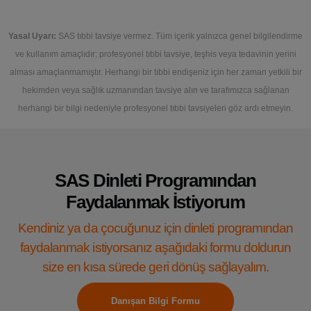
Yasal Uyarı:
SAS tıbbi tavsiye vermez. Tüm içerik yalnızca genel bilgilendirme
ve kullanım amaçlıdır; profesyonel tıbbi tavsiye, teşhis veya tedavinin yerini
alması amaçlanmamıştır. Herhangi bir tıbbi endişeniz için her zaman yetkili bir
hekimden veya sağlık uzmanından tavsiye alın ve tarafımızca sağlanan
herhangi bir bilgi nedeniyle profesyonel tıbbi tavsiyeleri göz ardı etmeyin.
SAS Dinleti Programından
Faydalanmak İstiyorum
Kendiniz ya da çocuğunuz için dinleti programından
faydalanmak istiyorsanız aşağıdaki formu doldurun
size en kısa sürede geri dönüş sağlayalım.
Danışan Bilgi Formu