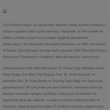
S
AS Kişisel Gelişim ve Danışmanlık Merkezi olarak hizmet sınırlarımızı
sadece uygulama alanı içinde tutmayıp; Hastaneler ve Üniversiteler ile
birlikte yürütülen araştırma ve projeler eşliğinde genişletmek
amacındayız. Bu kapsamda Hacettepe Üniversitesi ve Ufuk Üniversitesi
Dr.Rıdvan Ege Hastanesi ile proje bazlı çalışarak SAS Nöro-İşitsel Beyin
Aktivasyon Programları'nı akademik alana da taşımayı amaçlıyoruz.
Çalışmalarımızın ilki Ufuk Üniversitesi Dr. Rıdvan Ege Hastanesi Kulak
Burun Boğaz Ana Bilim Dalı Başkanı Prof. Dr. Sinan Kocatürk ve
ekibinden Doç. Dr. Kaan Beriat ve Odyolog Figen Bağcı'nın katılımıyla
gerçekleşmiştir. Bu çalışmada yer alan örneklem, hastaneye başvuran
hastalar arasından rastgele seçilmiştir. Çalışmaya 10 örneklem ile
başlanmış fakat yaş aralıkları ve ulaşım problemi nedeniyle etkin ve
kesintisiz olarak programlar sadece 3 örneklem üzerinde uygulanmıştır.