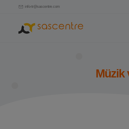
info-tr@sascentre.com
Müzik 