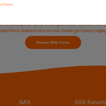
uru Formu
AS Dinleti Programından Faydalanm
İstiyorum
ya da çocuğunuz için dinleti programından faydalanmak is
daki formu doldurun size en kısa sürede geri dönüş sağla
Danışan Bilgi Formu
SAS
SAS Kurums