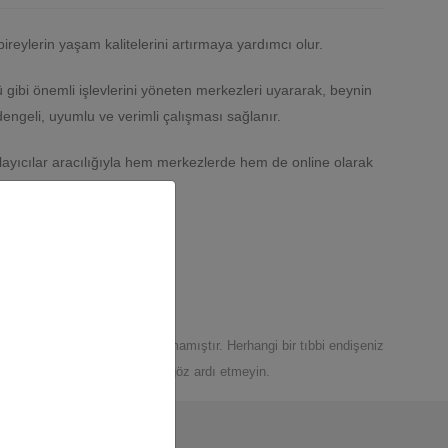
ireylerin yaşam kalitelerini artırmaya yardımcı olur.
gibi önemli işlevlerini yöneten merkezleri uyararak, beynin
dengeli, uyumlu ve verimli çalışması sağlanır.
layıcılar aracılığıyla hem merkezlerde hem de online olarak
davinin yerini alması amaçlanmamıştır. Herhangi bir tıbbi endişeniz
profesyonel tıbbi tavsiyeleri göz ardı etmeyin.