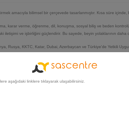
tirmek amacıyla bilimsel bir çerçevede tasarlanmıştır. Kısa süre içinde, b
ama, karar verme, öğrenme, dil, konuşma, sosyal biliş ve beden kontrolü 
 iletişimi ve işbirliğini güçlendirir. Bu sayede, beyin yolaklarının daha 
onya, Rusya, KKTC, Katar, Dubai, Azerbaycan ve Türkiye'de Yetkili Uygu
danışanlarına hizmet sunmaktadır.
gilere aşağıdaki linklere tıklayarak ulaşabilirsiniz.
ilgilendirme ve kullanım amaçlıdır; profesyonel tıbbi tavsiye, teşhis veya te
k uzmanından tavsiye alın ve tarafımızca sağlanan herhangi bir bilgi nedeniyle 