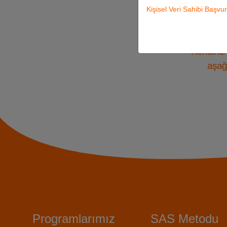
Kişisel Veri Sahibi Başv
S
Kendiniz 
aşağı
Programlarımız
SAS Metodu