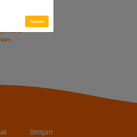
ak
Tamam
tiyorsanız
yalım.
al
İletişim