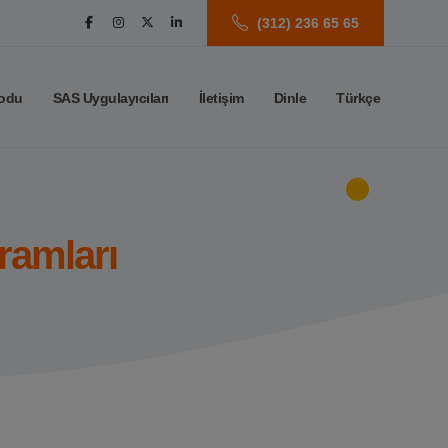
(312) 236 65 65
odu
SAS Uygulayıcıları
İletişim
Dinle
Türkçe
ramları