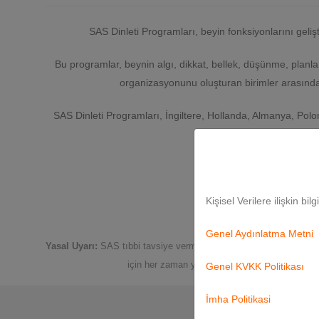
SAS Dinleti Programları, beyin fonksiyonlarını geliş
Bu programlar, beynin algı, dikkat, bellek, düşünme, planl
organizasyonunu oluşturan birimler arasındaki
SAS Dinleti Programları, İngiltere, Hollanda, Almanya, Pol
Kişisel Verilere ilişkin bil
Genel Aydınlatma Metni
Yasal Uyarı:
SAS tıbbi tavsiye vermez. Tüm içerik yalnızca genel b
için her zaman yetkili bir hekimden veya sağlı
Genel KVKK Politikası
İmha Politikasi