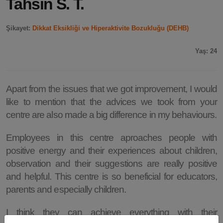
Tahsin S. T.
Şikayet:
Dikkat Eksikliği ve Hiperaktivite Bozukluğu (DEHB)
Yaş: 24
Apart from the issues that we got improvement, I would
like to mention that the advices we took from your
centre are also made a big difference in my behaviours.
Employees in this centre aproaches people with
positive energy and their experiences about children,
observation and their suggestions are really positive
and helpful. This centre is so beneficial for educators,
parents and especially children.
I think they can achieve everything with their