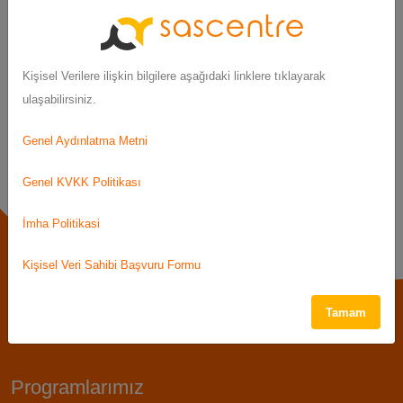
perspectives and experiences without using drugs in
contrast to many psychologists and psychiatrists.
As a family, we are leaving here with very positive
Kişisel Verilere ilişkin bilgilere aşağıdaki linklere tıklayarak
thoughts. Thank you so much.
ulaşabilirsiniz.
Genel Aydınlatma Metni
Genel KVKK Politikası
İmha Politikasi
Kişisel Veri Sahibi Başvuru Formu
Tamam
Programlarımız